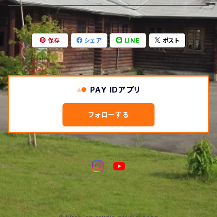
セット品
ダークオイルフィニッシュ
保存
シェア
LINE
ポスト
単品
セット品
単品
PAY IDアプリ
フォローする